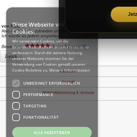
×
Jet
Diese Webseite verwendet
von Ruki
GERMAN
Cookies.
Also ich bin sehr zufrieden und bestelle jedesmal gleich die Doppelpa
Ich würde es jedem empehlen.
GERMAN
Wir verwenden Cookies, um die
Bewertung:
[5 von 5 Sternen!]
Benutzerfreundlichkeit unserer Website zu
verbessern. Durch die weitere Nutzung
unserer Webseite stimmen Sie der
Verwendung von Cookies gemäß unserer
Cookie-Richtlinie zu.
Weitere Informationen
Impressum
Kontakt
UNBEDINGT ERFORDERLICH
Widerrufsbelehrung & -formular
PERFORMANCE
TARGETING
FUNKTIONALITÄT
ALLE AKZEPTIEREN