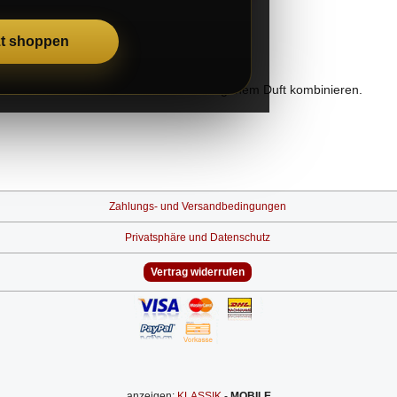
zt shoppen
ck. Da es duftneutral ist kann man mit eigenem Duft kombinieren.
Zahlungs- und Versandbedingungen
Privatsphäre und Datenschutz
Vertrag widerrufen
anzeigen:
-
MOBILE