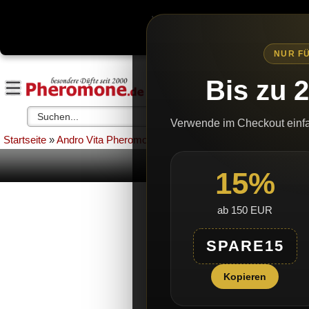
Wegen erhöhtem bürokratischen
Es gibt k
NUR FÜ
Bis zu 
Verwende im Checkout einf
Startseite
»
Andro Vita Pheromone
»
Andro Vita Pheromone für Fra
Andro V
15%
ab 150 EUR
SPARE15
Kopieren