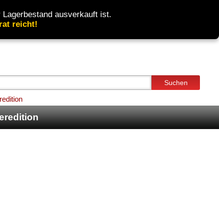
 Lagerbestand ausverkauft ist.
at reicht!
Suchen
edition
redition