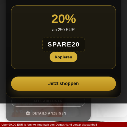
Wir verwenden Cookies, um die
Benutzerfreundlichkeit unserer Website zu
verbessern. Durch die weitere Nutzung
20%
unserer Webseite stimmen Sie der
Verwendung von Cookies gemäß unserer
Cookie-Richtlinie zu.
Weitere Informationen
ab 250 EUR
UNBEDINGT ERFORDERLICH
SPARE20
PERFORMANCE
Kopieren
TARGETING
FUNKTIONALITÄT
Jetzt shoppen
ALLE AKZEPTIEREN
FOR HIM
für Männer
ALLE ABLEHNEN
Maskuline Signaturen mit Charakter, Tiefe und Präsenz.
MEHR ANSEHEN
DETAILS ANZEIGEN
Über 60,00 EUR liefern wir innerhalb von Deutschland versandkostenfrei!