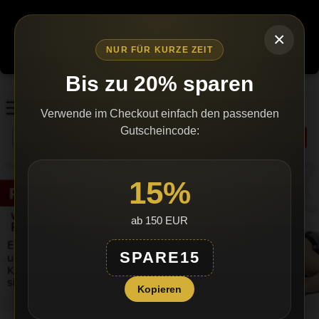
Wegen erhöhtem bürokratischen Aufwand werden wir den
Versand einstellen, sobald unser Lagerbestand ausverkauft ist.
×
Es gibt keine Nachlieferungen.
Bestellen Sie jetzt – nur
NUR FÜR KURZE ZEIT
solange Vorrat reicht!
Bis zu 20% sparen
Verwende im Checkout einfach den passenden
Gutscheincode:
Suchen
15%
ab 150 EUR
SPARE15
×
Diese Webseite verwendet
Kopieren
GERMAN
Cookies.
GERMAN