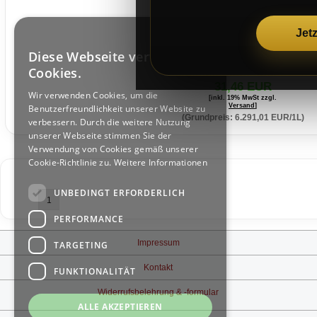
×
Jet
Diese Webseite verwendet
GERMAN
Cookies.
GERMAN
31,46 EUR
Wir verwenden Cookies, um die
[inkl. 19% MwSt zzgl.
Versand
]
Benutzerfreundlichkeit unserer Website zu
(Grundpreis: 6.291,01 EUR/1L
)
verbessern. Durch die weitere Nutzung
unserer Webseite stimmen Sie der
Verwendung von Cookies gemäß unserer
Cookie-Richtlinie zu.
Weitere Informationen
UNBEDINGT ERFORDERLICH
1
PERFORMANCE
Impressum
TARGETING
Kontakt
FUNKTIONALITÄT
Widerrufsbelehrung & -formular
ALLE AKZEPTIEREN