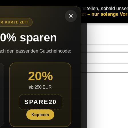
 Aufwand werden wir den Versand einstellen, sobald unser
eine Nachlieferungen.
Bestellen Sie jetzt – nur solange Vorr
×
R KURZE ZEIT
20% sparen
ach den passenden Gutscheincode:
20%
neutral/ unpar
ab 250 EUR
SPARE20
Kopieren