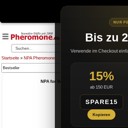
Wegen erhöhtem bürokratischen
Es gibt k
NUR FÜ
Bis zu 
Verwende im Checkout einf
Startseite
»
NPA Pheromone:
15%
NPA for Women 5ml - New Phero Additive - 
ab 150 EUR
SALE
SPARE15
Kopieren