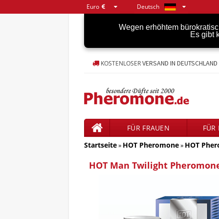
Euro
Deutsch
Wegen erhöhtem bürokratisch
Es gibt
VERSAND IN DEUTSCHLAND 
KOSTENLOSER
FÜR FRAUEN
FÜR
Startseite
HOT Pheromone
HOT Pher
»
»
HOT Man Twilight Pheromon