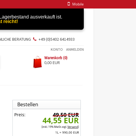
Mobile
agerbestand ausverkauft ist.
t reicht!
NLICHE BERATUNG
+49 (0)5402 6414933
KONTO
ANMELDEN
Warenkorb (0)
0,00 EUR
Bestellen
49,50 EUR
Preis:
44,55 EUR
[inkl. 19% MwSt zzgl.
Versand
]
1L = 990,00 EUR