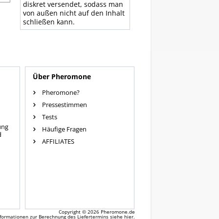
diskret versendet, sodass man
von außen nicht auf den Inhalt
schließen kann.
Über Pheromone
Pheromone?
Pressestimmen
Tests
ung
Häufige Fragen
d
AFFILIATES
Copyright © 2026
Pheromone.de
Informationen zur Berechnung des Liefertermins siehe
hier
.