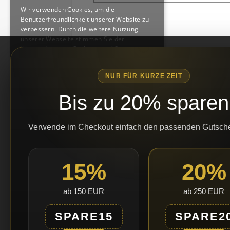
GERMAN
Wir verwenden Cookies, um die
Benutzerfreundlichkeit unserer Website zu
verbessern. Durch die weitere Nutzung
unserer Webseite stimmen Sie der
Verwendung von Cookies gemäß unserer
Cookie-Richtlinie zu.
Weitere Informationen
NUR FÜR KURZE ZEIT
Hilfe / Service
UNBEDINGT ERFORDERLICH
Bis zu 20% sparen
Zahlungs- und Versandbedingungen
PERFORMANCE
Privatsphäre und Datenschutz
TARGETING
Widerrufsbelehrung & -formular
Verwende im Checkout einfach den passenden Gutsch
FUNKTIONALITÄT
Vertrag widerrufen
AGB
ALLE AKZEPTIEREN
15%
20%
Impressum
Kontakt
ALLE ABLEHNEN
ab 150 EUR
ab 250 EUR
Über uns
DETAILS ANZEIGEN
SPARE15
SPARE2