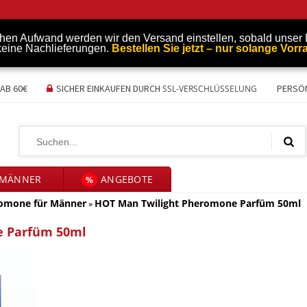
en Aufwand werden wir den Versand einstellen, sobald unser L
 keine Nachlieferungen.
Bestellen Sie jetzt – nur solange Vorra
AB 60€
SICHER EINKAUFEN DURCH
PERSÖ
SSL-VERSCHLÜSSELUNG
 MÄNNER
ANGEBOTE
%
omone für Männer
HOT Man Twilight Pheromone Parfüm 50ml
»
e Parfüm 50ml