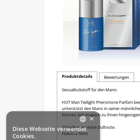
Produktdetails
Bewertungen
Sexuallockstoff für den Mann.
HOT Man Twilight Pheromone Parfüm best
unterstützt den Mann in seiner männlich
können sich magisch zu Ihnen hingezogen
×
Stilvolle männliche Duftnote.
Diese Webseite verwendet
GERMAN
Flakon a 50ml
Cookies.