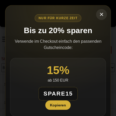
Wegen erhöhtem bürokratischen Aufwand werden wir den
Versand einstellen, sobald unser Lagerbestand ausverkauft ist.
×
Es gibt keine Nachlieferungen.
Bestellen Sie jetzt – nur
NUR FÜR KURZE ZEIT
solange Vorrat reicht!
Bis zu 20% sparen
Verwende im Checkout einfach den passenden
Gutscheincode:
Suchen
Startseite
»
HOT Pheromone:
15%
ab 150 EUR
PRODUKTE FÜR MANN SUCHT FRAU
SPARE15
×
Diese Webseite verwendet
PRODUKTE FÜR FRAU SUCHT MANN
Kopieren
GERMAN
Cookies.
GERMAN