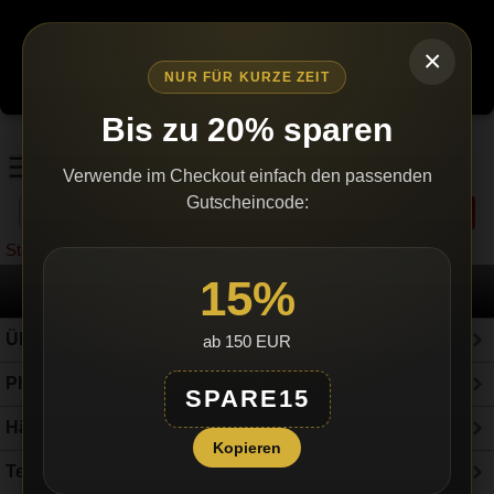
Wegen erhöhtem bürokratischen Aufwand werden wir den
Versand einstellen, sobald unser Lagerbestand ausverkauft ist.
×
Es gibt keine Nachlieferungen.
Bestellen Sie jetzt – nur
NUR FÜR KURZE ZEIT
solange Vorrat reicht!
Bis zu 20% sparen
Verwende im Checkout einfach den passenden
Gutscheincode:
Suchen
Startseite
15%
Pheromone in der Presse
Über uns
ab 150 EUR
Pheromone?
SPARE15
×
Häufige Fragen
Diese Webseite verwendet
Kopieren
GERMAN
Cookies.
Tests
GERMAN