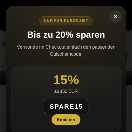
Wegen erhöhtem bürokratischen Aufwand werden wir den
Versand einstellen, sobald unser Lagerbestand ausverkauft ist.
×
Es gibt keine Nachlieferungen.
Bestellen Sie jetzt – nur
NUR FÜR KURZE ZEIT
solange Vorrat reicht!
Bis zu 20% sparen
Verwende im Checkout einfach den passenden
Gutscheincode:
Suchen
Startseite
»
Sonstiges
15%
Zerstäuber, Pipette, Trichter im Set
ab 150 EUR
SPARE15
×
Diese Webseite verwendet
Kopieren
GERMAN
Cookies.
GERMAN